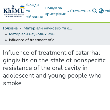
Фонди
Пошук за
та
Статистика
Ув
критеріями
зібрання
Головна
Матеріали наукових та освітніх заходів ХММУ
Матеріали наукових конференцій та форумів
Influence of treatment of catarrhal gingivitis on the state of nonspecific resistance of the oral cavity in adolescent and young people who smoke
Influence of treatment of catarrhal
gingivitis on the state of nonspecific
resistance of the oral cavity in
adolescent and young people who
smoke