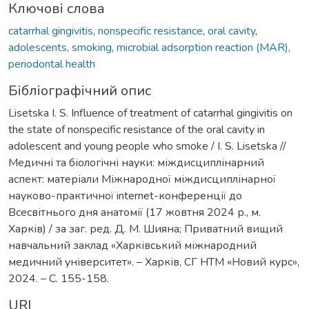
Ключові слова
catarrhal gingivitis
,
nonspecific resistance
,
oral cavity
,
adolescents
,
smoking
,
microbial adsorption reaction (MAR)
,
periodontal health
Бібліографічний опис
Lisetska I. S. Influence of treatment of catarrhal gingivitis on
the state of nonspecific resistance of the oral cavity in
adolescent and young people who smoke / I. S. Lisetska //
Медичні та біологічні науки: міждисциплінарний
аспект: матеріали Міжнародної міждисциплінарної
науково-практичної internet-конференції до
Всесвітнього дня анатомії (17 жовтня 2024 р., м.
Харків) / за заг. ред. Д. М. Шияна; Приватний вищий
навчальний заклад «Харківський міжнародний
медичний університет». – Харків, СГ НТМ «Новий курс»,
2024. – С. 155-158.
URI