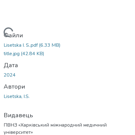
антажиться...
Файли
Lisetska I. S..pdf
(6.33 MB)
title.jpg
(42.84 KB)
Дата
2024
Автори
Lisetska, I.S.
Видавець
ПВНЗ «Харківський міжнародний медичний
університет»