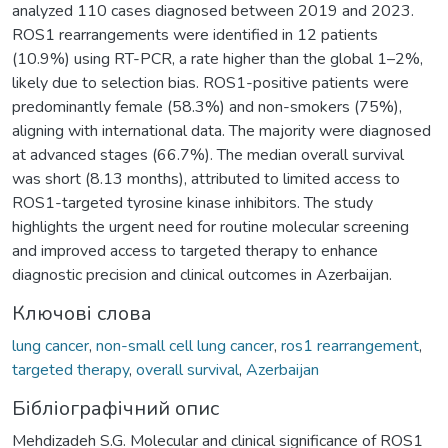
analyzed 110 cases diagnosed between 2019 and 2023.
ROS1 rearrangements were identified in 12 patients
(10.9%) using RT-PCR, a rate higher than the global 1–2%,
likely due to selection bias. ROS1-positive patients were
predominantly female (58.3%) and non-smokers (75%),
aligning with international data. The majority were diagnosed
at advanced stages (66.7%). The median overall survival
was short (8.13 months), attributed to limited access to
ROS1-targeted tyrosine kinase inhibitors. The study
highlights the urgent need for routine molecular screening
and improved access to targeted therapy to enhance
diagnostic precision and clinical outcomes in Azerbaijan.
Ключові слова
lung cancer
,
non-small cell lung cancer
,
ros1 rearrangement
,
targeted therapy
,
overall survival
,
Azerbaijan
Бібліографічний опис
Mehdizadeh S.G. Molecular and clinical significance of ROS1