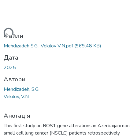
ться...
Файли
Mehdizadeh S.G., Vekilov V.N.pdf
(969.48 KB)
Дата
2025
Автори
Mehdizadeh, S.G.
Vekilov, V.N.
Анотація
This first study on ROS1 gene alterations in Azerbaijani non-
small cell lung cancer (NSCLC) patients retrospectively