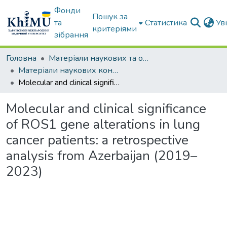
Фонди
Пошук за
та
Статистика
Ув
критеріями
зібрання
Головна
Матеріали наукових та освітніх заходів ХММУ
Матеріали наукових конференцій та форумів
Molecular and clinical significance of ROS1 gene alterations in lung cancer patients: a retrospective analysis from Azerbaijan (2019–2023)
Molecular and clinical significance
of ROS1 gene alterations in lung
cancer patients: a retrospective
analysis from Azerbaijan (2019–
2023)