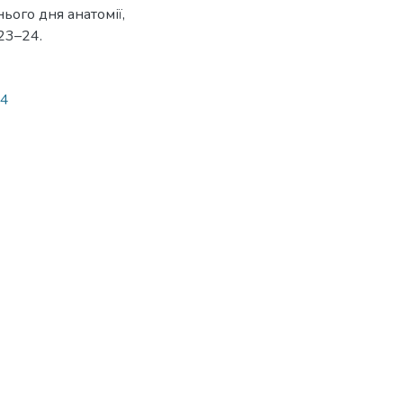
ього дня анатомії,
 23–24.
74