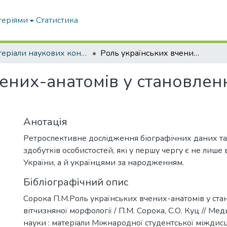
теріями
Статистика
Матеріали наукових конференцій та форумів
Роль українських вчених-анатомів у становленні вітчизняної морфології
ених-анатомів у становленн
Анотація
Ретроспективне дослідження біографічних даних т
здобутків особистостей, які у першу чергу є не лише
України, а й українцями за народженням.
Бібліографічний опис
Сорока П.М.Роль українських вчених-анатомів у ста
вітчизняної морфології / П.М. Сорока, С.О. Куц // Меди
науки : матеріали Міжнародної студентської міждис