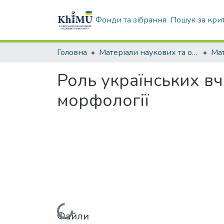
Фонди та зібрання
Пошук за кри
Головна
Матеріали наукових та освітніх заходів ХММУ
Роль українських вч
морфології
Вантажиться...
Файли