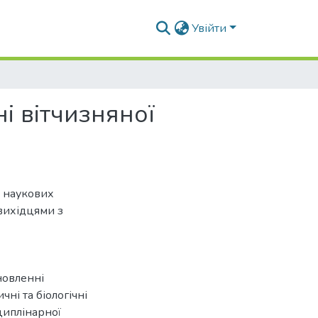
Увійти
і вітчизняної
а наукових
 вихідцями з
новленні
чні та біологічні
циплінарної