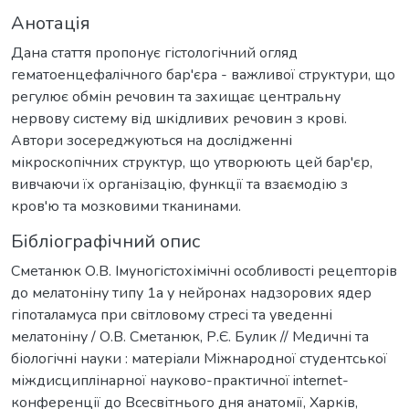
Анотація
Дана стаття пропонує гістологічний огляд
гематоенцефалічного бар'єра - важливої структури, що
регулює обмін речовин та захищає центральну
нервову систему від шкідливих речовин з крові.
Автори зосереджуються на дослідженні
мікроскопічних структур, що утворюють цей бар'єр,
вивчаючи їх організацію, функції та взаємодію з
кров'ю та мозковими тканинами.
Бібліографічний опис
Сметанюк О.В. Імуногістохімічні особливості рецепторів
до мелатоніну типу 1а у нейронах надзорових ядер
гіпоталамуса при світловому стресі та уведенні
мелатоніну / О.В. Сметанюк, Р.Є. Булик // Медичні та
біологічні науки : матеріали Міжнародної студентської
міждисциплінарної науково-практичної internet-
конференції до Всесвітнього дня анатомії, Харків,