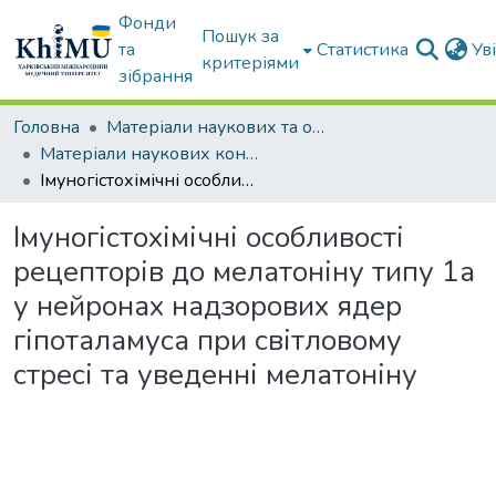
Фонди
Пошук за
та
Статистика
Ув
критеріями
зібрання
Головна
Матеріали наукових та освітніх заходів ХММУ
Матеріали наукових конференцій та форумів
Імуногістохімічні особливості рецепторів до мелатоніну типу 1а у нейронах надзорових ядер гіпоталамуса при світловому стресі та уведенні мелатоніну
Імуногістохімічні особливості
рецепторів до мелатоніну типу 1а
у нейронах надзорових ядер
гіпоталамуса при світловому
стресі та уведенні мелатоніну