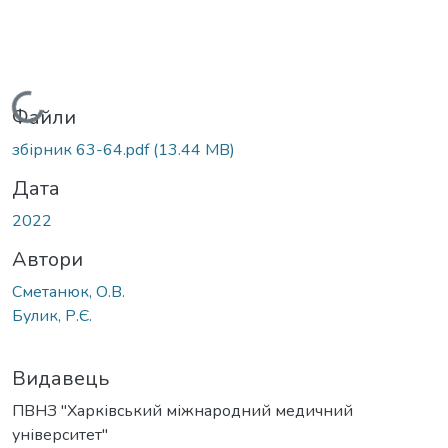
Вантажиться...
Файли
збірник 63-64.pdf
(13.44 MB)
Дата
2022
Автори
Сметанюк, О.В.
Булик, Р.Є.
Видавець
ПВНЗ "Харківський міжнародний медичний
університет"