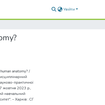
Увійти
tomy?
g human anatomy? /
іждисциплінарний
науково-практичної
17 жовтня 2023 р.,
щий навчальний
ет". – Харків : СГ