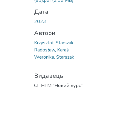
(61).pdf
(2.12 MB)
Дата
2023
Автори
Krzysztof, Starszak
Radosław, Karaś
Weronika, Starszak
Видавець
СГ НТМ "Новий курс"