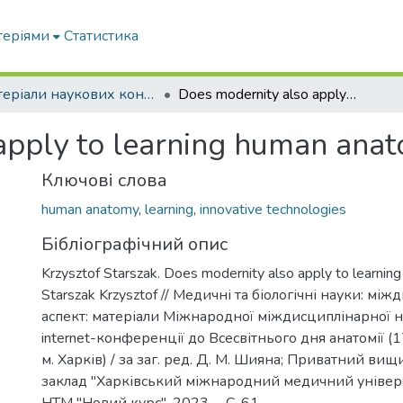
теріями
Статистика
Матеріали наукових конференцій та форумів
Does modernity also apply to learning human anatomy?
apply to learning human ana
Ключові слова
human anatomy
,
learning
,
innovative technologies
Бібліографічний опис
Krzysztof Starszak. Does modernity also apply to learnin
Starszak Krzysztof // Медичні та біологічні науки: м
аспект: матеріали Міжнародної міждисциплінарної 
internet-конференції до Всесвітнього дня анатомії (
м. Харків) / за заг. ред. Д. М. Шияна; Приватний ви
заклад "Харківський міжнародний медичний університ