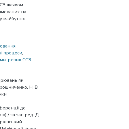
ССЗ шляхом
ямованих на
у майбутніх
рювання
,
ні процеси
,
еми
,
ризик ССЗ
орювань як
рошниченко, Н. В.
уки:
ференції до
в) / за заг. ред. Д.
рківський
ТМ «Новий курс»,