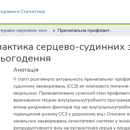
теріями
Статистика
Матеріали наукових конференцій та форумів
Пренатальна профілактика серцево-судинних захворювань як актуальне питання сьогодення
актика серцево-судинних 
сьогодення
Анотація
У статті розглянуто актуальність пренатальної проф
судинних захворювань (ССЗ) як ключового питання 
медицини. Проаналізовано сучасний стан профілакт
враховуючи теорію внутрішньоутробного програмув
вплив шкідливих факторів під час внутрішньоутробн
підвищення ризику ССЗ у дорослому віці. Описано 
запальних захворювань сечостатевої системи у жіно
репродуктивного віку на органогенез серця у плода