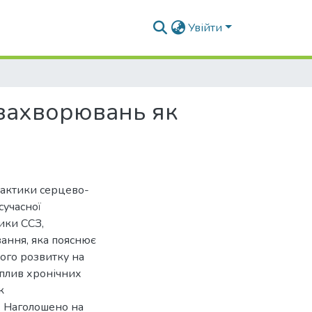
Увійти
захворювань як
ілактики серцево-
сучасної
ики ССЗ,
ання, яка пояснює
ого розвитку на
вплив хронічних
к
. Наголошено на