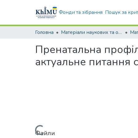
Фонди та зібрання
Пошук за кри
Головна
Матеріали наукових та освітніх заходів ХММУ
Пренатальна профіл
актуальне питання 
Файли