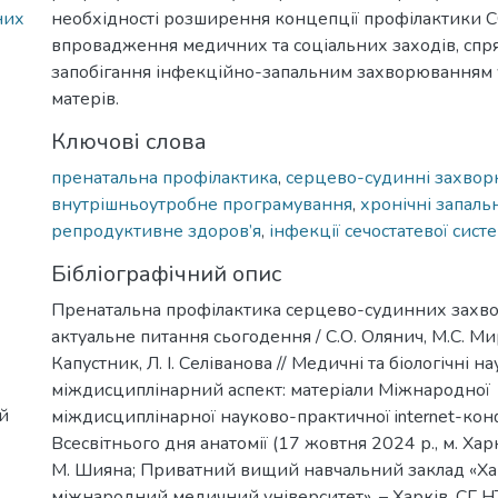
них
необхідності розширення концепції профілактики 
впровадження медичних та соціальних заходів, спр
запобігання інфекційно-запальним захворюванням 
матерів.
Ключові слова
пренатальна профілактика
,
серцево-судинні захво
внутрішньоутробне програмування
,
хронічні запаль
репродуктивне здоров’я
,
інфекції сечостатевої сист
Бібліографічний опис
Пренатальна профілактика серцево-судинних захв
актуальне питання сьогодення / С.О. Олянич, М.С. Ми
Капустник, Л. І. Селіванова // Медичні та біологічні на
міждисциплінарний аспект: матеріали Міжнародної
й
міждисциплінарної науково-практичної internet-кон
Всесвітнього дня анатомії (17 жовтня 2024 р., м. Харкі
М. Шияна; Приватний вищий навчальний заклад «Ха
міжнародний медичний університет». – Харків, СГ Н