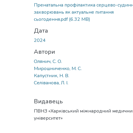
Вантажиться...
Пренатальна профілактика серцево-судин
захворювань як актуальне питання
сьогодення.pdf
(6.32 MB)
Дата
2024
Автори
Олянич, С. О.
Мирошниченко, М. С.
Капустник, Н. В.
Селіванова, Л. І.
Видавець
ПВНЗ «Харківський міжнародний медични
університет»