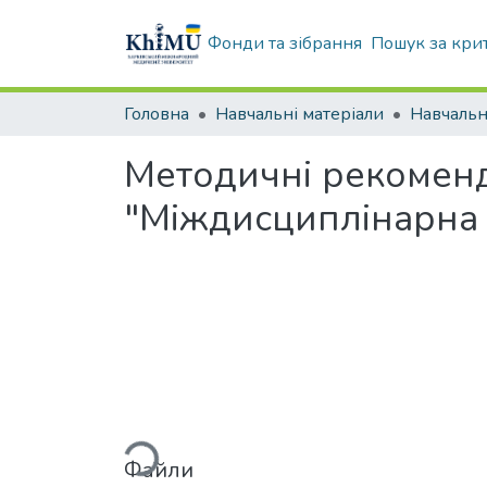
Фонди та зібрання
Пошук за кри
Головна
Навчальні матеріали
Методичні рекоменд
"Міждисциплінарна 
Вантажиться...
Файли