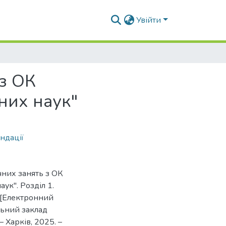
Увійти
з ОК
них наук"
ндації
чних занять з ОК
ук". Розділ 1.
я [Електронний
льний заклад
 Харків, 2025. –