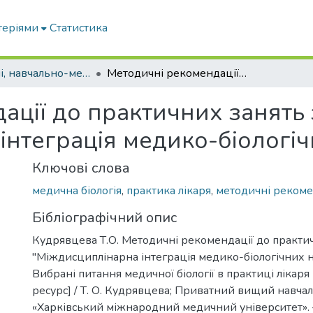
теріями
Статистика
Навчальні, навчально-методичні посібники, підручники
Методичні рекомендації до практичних занять з ОК "Міждисциплінарна інтеграція медико-біологічних наук"
ації до практичних занять 
інтеграція медико-біологіч
Ключові слова
медична біологія
,
практика лікаря
,
методичні рекоме
Бібліографічний опис
Кудрявцева Т.О. Методичні рекомендації до практи
"Міждисциплінарна інтеграція медико-біологічних на
Вибрані питання медичної біології в практиці лікар
ресурс] / Т. О. Кудрявцева; Приватний вищий навча
«Харківський міжнародний медичний університет». –