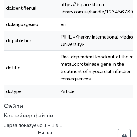
https://dspace.khimu-
dc.identifier.uri
library.com.ua/handle/123456789/
dc.language.iso
en
PIHE «Kharkiv International Medical
dc.publisher
University»
Rna-dependent knockout of the mat
metalloproteinase gene in the
dc.title
treatment of myocardial infarction
consequences
dc.type
Article
Файли
Контейнер файлів
Зараз показуємо
1 - 1 з 1
Назва: