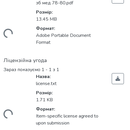
зб мед 78-80.pdf
Розмір:
13.45 MB
Формат:
ться...
Adobe Portable Document
Format
Ліцензійна угода
Зараз показуємо
1 - 1 з 1
Назва:
license.txt
Розмір:
1.71 KB
Формат:
ться...
Item-specific license agreed to
upon submission