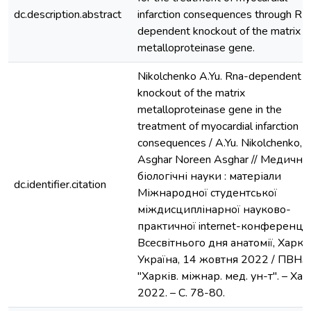
dc.description.abstract
infarction consequences through R
dependent knockout of the matrix
metalloproteinase gene.
Nikolchenko A.Yu. Rna-dependent
knockout of the matrix
metalloproteinase gene in the
treatment of myocardial infarction
consequences / A.Yu. Nikolchenko,
Asghar Noreen Asghar // Медичні 
біологічні науки : матеріали
dc.identifier.citation
Міжнародної студентської
міждисциплінарної науково-
практичної internet-конференції
Всесвітнього дня анатомії, Харків
Україна, 14 жовтня 2022 / ПВНЗ
"Харків. міжнар. мед. ун-т". – Хар
2022. – С. 78-80.