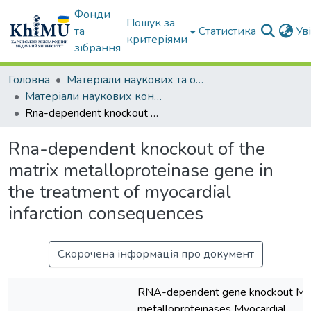
Фонди
Пошук за
та
Статистика
Ув
критеріями
зібрання
Головна
Матеріали наукових та освітніх заходів ХММУ
Матеріали наукових конференцій та форумів
Rna-dependent knockout of the matrix metalloproteinase gene in the treatment of myocardial infarction consequences
Rna-dependent knockout of the
matrix metalloproteinase gene in
the treatment of myocardial
infarction consequences
Скорочена інформація про документ
RNA-dependent gene knockout Mat
metalloproteinases Myocardial