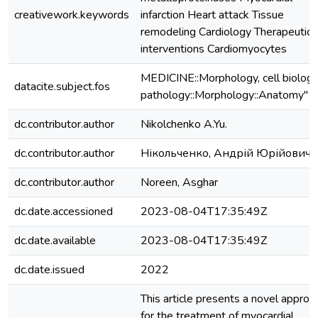
creativework.keywords
infarction Heart attack Tissue
remodeling Cardiology Therapeutic
interventions Cardiomyocytes
MEDICINE::Morphology, cell biology
datacite.subject.fos
pathology::Morphology::Anatomy"
dc.contributor.author
Nikolchenko A.Yu.
dc.contributor.author
Нікольченко, Андрій Юрійович
dc.contributor.author
Noreen, Asghar
dc.date.accessioned
2023-08-04T17:35:49Z
dc.date.available
2023-08-04T17:35:49Z
dc.date.issued
2022
This article presents a novel approa
for the treatment of myocardial