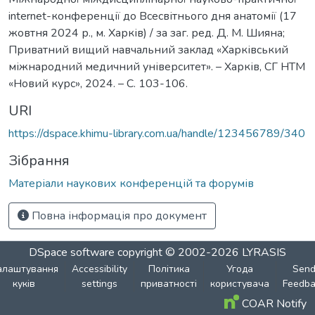
internet-конференції до Всесвітнього дня анатомії (17
жовтня 2024 р., м. Харків) / за заг. ред. Д. М. Шияна;
Приватний вищий навчальний заклад «Харківський
міжнародний медичний університет». – Харків, СГ НТМ
«Новий курс», 2024. – С. 103-106.
URI
https://dspace.khimu-library.com.ua/handle/123456789/340
Зібрання
Матеріали наукових конференцій та форумів
Повна інформація про документ
DSpace software
copyright © 2002-2026
LYRASIS
алаштування
Accessibility
Політика
Угода
Sen
куків
settings
приватності
користувача
Feedba
COAR Notify