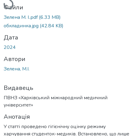
Файли
Зелена М. І..pdf
(6.33 MB)
обкладинка.jpg
(42.84 KB)
Дата
2024
Автори
Зелена, М.І.
Видавець
ПВНЗ «Харківський міжнародний медичний
університет»
Анотація
У статті проведено гігієнічну оцінку режиму
харчування студенток-медиків. Встановлено, що лише