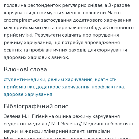
половина респонденток регулярно снідає, а 3-разове
харчування дотримується менше половини. Часто
спостерігається застосування додаткового харчування
між прийомами їжі та переважання обіду як основного
прийому їжі. Результати свідчать про порушення
режиму харчування, що потребує впровадження
освітніх та профілактичних заходів для формування
здорових харчових звичок.
Ключові слова
студенти-медики
,
режим харчування
,
кратність
прийомів їжі
,
додаткове харчування
,
профілактика
,
здорове харчування
Бібліографічний опис
Зелена М. І. Гігієнічна оцінка режиму харчування
студентів-медиків / М. І. Зелена // Медичні та біологічні
науки: міждисциплінарний аспект: матеріали
Міжнародної міждисциплінарної науково-практичної