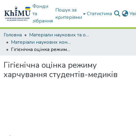
Фонди
Пошук за
та
Статистика
Ув
критеріями
зібрання
Головна
Матеріали наукових та освітніх заходів ХММУ
Матеріали наукових конференцій та форумів
Гігієнічна оцінка режиму харчування студентів-медиків
Гігієнічна оцінка режиму
харчування студентів-медиків
Вантажиться...