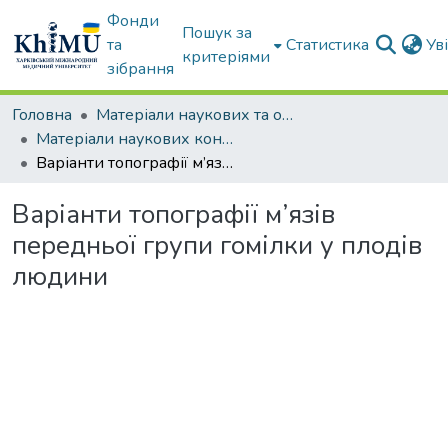
Фонди
Пошук за
та
Статистика
Ув
критеріями
зібрання
Головна
Матеріали наукових та освітніх заходів ХММУ
Матеріали наукових конференцій та форумів
Варіанти топографії м’язів передньої групи гомілки у плодів людини
Варіанти топографії м’язів
передньої групи гомілки у плодів
людини