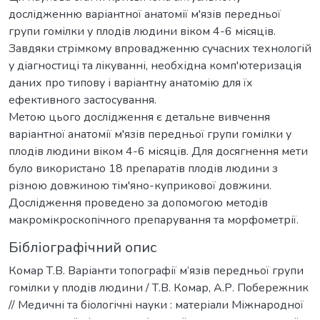
дослідженню варіантної анатомії м'язів передньої
групи гомілки у плодів людини віком 4-6 місяців.
Завдяки стрімкому впровадженню сучасних технологій
у діагностиці та лікуванні, необхідна комп'ютеризація
даних про типову і варіантну анатомію для їх
ефективного застосування.
Метою цього дослідження є детальне вивчення
варіантної анатомії м'язів передньої групи гомілки у
плодів людини віком 4-6 місяців. Для досягнення мети
було використано 18 препаратів плодів людини з
різною довжиною тім'яно-куприкової довжини.
Дослідження проведено за допомогою методів
макромікроскопічного препарування та морфометрії.
Бібліографічний опис
Комар Т.В. Варіанти топографії м’язів передньої групи
гомілки у плодів людини / Т.В. Комар, А.Р. Побережник
// Медичні та біологічні науки : матеріали Міжнародної