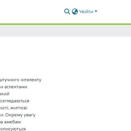
Увійти
штучного інтелекту
ми аспектами
 який
розглядаються
сті, життєві
и. Окрему увагу
а амебам:
 описуються