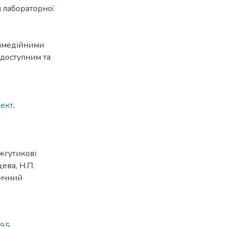
и лабораторної
тимедійними
 доступним та
лект
,
жгутикові
ева, Н.П.
ичний
295