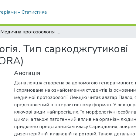
теріями
Статистика
Медична протозоологія. Тип саркоджгутикові (SARCOMASTIGOPHORA)
гія. Тип саркоджгутикові
ORA)
Анотація
Дана лекція створена за допомогою генеративного 
і спрямована на ознайомлення студентів із основни
медичної протозоології. Лекцію читає аватар Павло,
представлений в інтерактивному форматі. У лекції 
ключові види найпростіших, їх морфологічні особливо
цикли, а також патогенний вплив на організм людин
приділено представникам класу Саркодових, зокрем
дизентерійній, кишковій та ротовій. Також детально