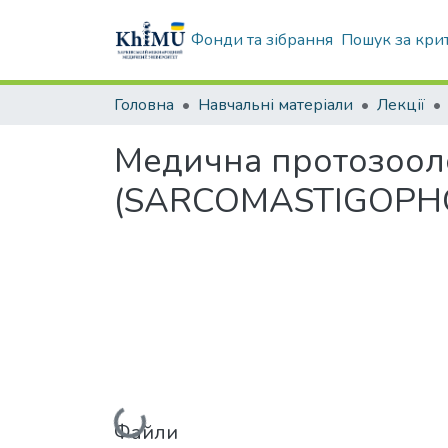
Фонди та зібрання
Пошук за кри
Головна
Навчальні матеріали
Лекції
Медична протозооло
(SARCOMASTIGOPH
Вантажиться...
Файли