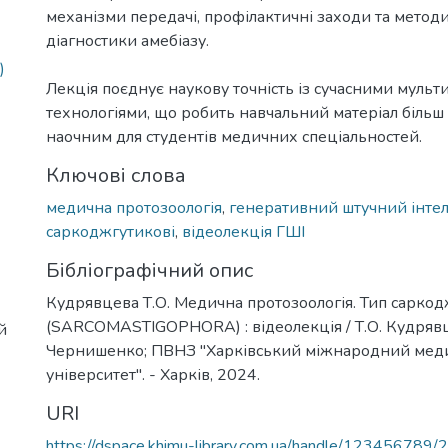
механізми передачі, профілактичні заходи та метод
діагностики амебіазу.
)
Лекція поєднує наукову точність із сучасними муль
технологіями, що робить навчальний матеріал більш
наочним для студентів медичних спеціальностей.
Ключові слова
медична протозоологія
,
генеративний штучний інте
саркоджгутикові
,
відеолекція ГШІ
Бібліографічний опис
Кудрявцева Т.О. Медична протозоологія. Тип саркод
(SARCOMASTIGOPHORA) : відеолекція / Т.О. Кудрявц
й
Чернишенко; ПВНЗ "Харківський міжнародний мед
університет". - Харків, 2024.
URI
https://dspace.khimu-library.com.ua/handle/123456789/