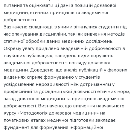
питання та оцінювати ці дані з позицій доказової
медицини, етичних принципів та академічної
доброчесності.
Зазначено складнощі, з якими зіткнулися студенти під
час опанування дисципліни, такі як вивчення методів
статичної обробки даних медичних досліджень.
Окрему увагу приділено академічній доброчесності в
наукових публікаціях, наведено види порушень
академічної доброчесності з погляду доказової
медицини. Доведено, що аналіз публікацій у фахових
виданнях сприяє формуванню у студентів
усвідомлення нерозривності між дотриманням у
професійній та дослідницькій діяльності етичних норм,
засад доказової медицини та принципів академічної
доброчесності. Визначено, що вивчення навчального
курсу «Методологія доказової медицини» на
початкових етапах медичної підготовки закладає
фундамент для формування інформаційної