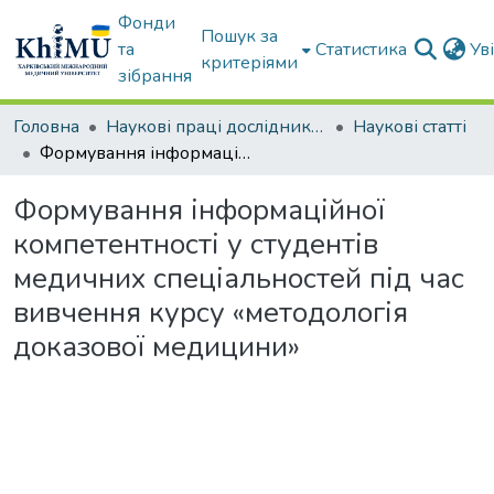
Фонди
Пошук за
та
Статистика
Ув
критеріями
зібрання
Головна
Наукові праці дослідників університету
Наукові статті
Формування інформаційної компетентності у студентів медичних спеціальностей під час вивчення курсу «методологія доказової медицини»
Формування інформаційної
компетентності у студентів
медичних спеціальностей під час
вивчення курсу «методологія
доказової медицини»