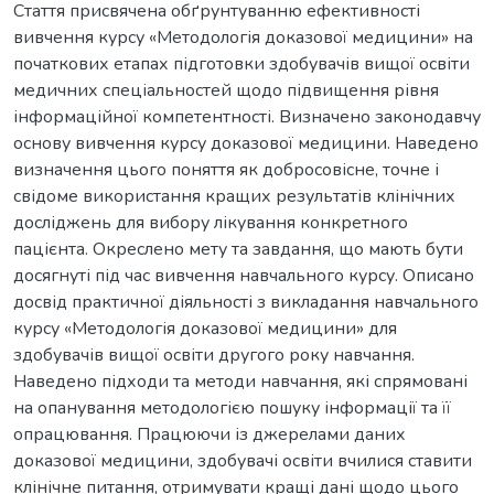
Стаття присвячена обґрунтуванню ефективності
вивчення курсу «Методологія доказової медицини» на
початкових етапах підготовки здобувачів вищої освіти
медичних спеціальностей щодо підвищення рівня
інформаційної компетентності. Визначено законодавчу
основу вивчення курсу доказової медицини. Наведено
визначення цього поняття як добросовісне, точне і
свідоме використання кращих результатів клінічних
досліджень для вибору лікування конкретного
пацієнта. Окреслено мету та завдання, що мають бути
досягнуті під час вивчення навчального курсу. Описано
досвід практичної діяльності з викладання навчального
курсу «Методологія доказової медицини» для
здобувачів вищої освіти другого року навчання.
Наведено підходи та методи навчання, які спрямовані
на опанування методологією пошуку інформації та її
опрацювання. Працюючи із джерелами даних
доказової медицини, здобувачі освіти вчилися ставити
клінічне питання, отримувати кращі дані щодо цього