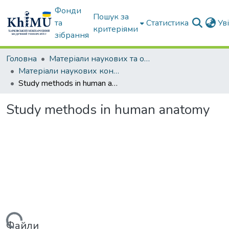
Фонди
Пошук за
та
Статистика
Ув
критеріями
зібрання
Головна
Матеріали наукових та освітніх заходів ХММУ
Матеріали наукових конференцій та форумів
Study methods in human anatomy
Study methods in human anatomy
Файли