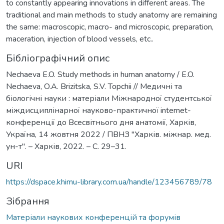
to constantly appearing innovations in different areas. The
traditional and main methods to study anatomy are remaining
the same: macroscopic, macro- and microscopic, preparation,
maceration, injection of blood vessels, etc..
Бібліографічний опис
Nechaeva E.O. Study methods in human anatomy / E.O.
Nechaeva, O.A. Brizitska, S.V. Topchii // Медичні та
біологічні науки : матеріали Міжнародної студентської
міждисциплінарної науково-практичної internet-
конференції до Всесвітнього дня анатомії, Харків,
Україна, 14 жовтня 2022 / ПВНЗ "Харків. міжнар. мед.
ун-т". – Харків, 2022. – С. 29–31.
URI
https://dspace.khimu-library.com.ua/handle/123456789/78
Зібрання
Матеріали наукових конференцій та форумів