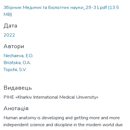
Вантажиться...
Збірник Медичні та біологічні науки_29-31.pdf
(13.5
MB)
Дата
2022
Автори
Nechaeva, E.O.
Brizitska, O.A.
Topchii, S.V.
Видавець
PIHE «Kharkiv International Medical University»
Анотація
Human anatomy is developing and getting more and more
independent science and discipline in the modern world due